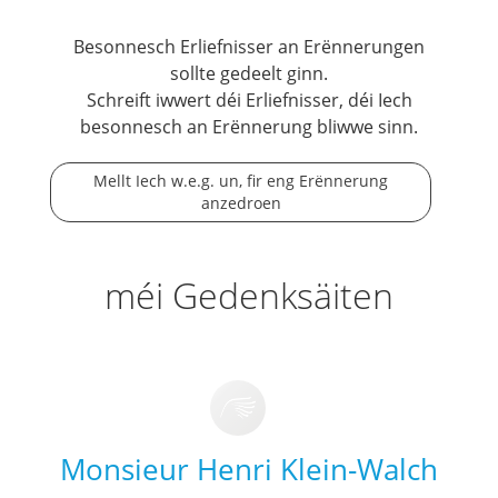
Besonnesch Erliefnisser an Erënnerungen
sollte gedeelt ginn.
Schreift iwwert déi Erliefnisser, déi Iech
besonnesch an Erënnerung bliwwe sinn.
Mellt Iech w.e.g. un, fir eng Erënnerung
anzedroen
méi Gedenksäiten
Monsieur Henri Klein-Walch