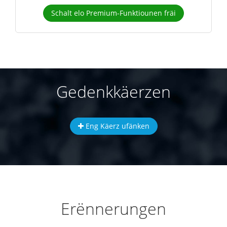
Schalt elo Premium-Funktiounen fräi
Gedenkkäerzen
Eng Käerz ufänken
Erënnerungen