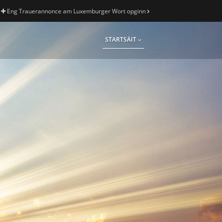
Eng Trauerannonce am Luxemburger Wort opginn
STARTSÄIT