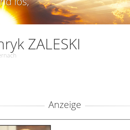
nd los,
ryk ZALESKI
ernach
Anzeige