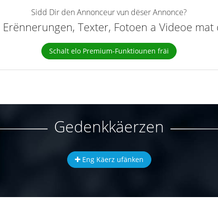
Sidd Dir den Annonceur vun dëser Annonce?
elt Erënnerungen, Texter, Fotoen a Videoe ma
Schalt elo Premium-Funktiounen fräi
Gedenkkäerzen
Eng Käerz ufänken