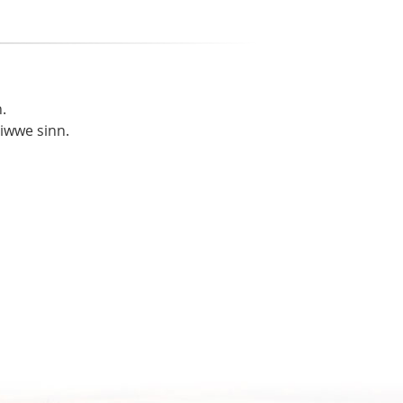
.
liwwe sinn.