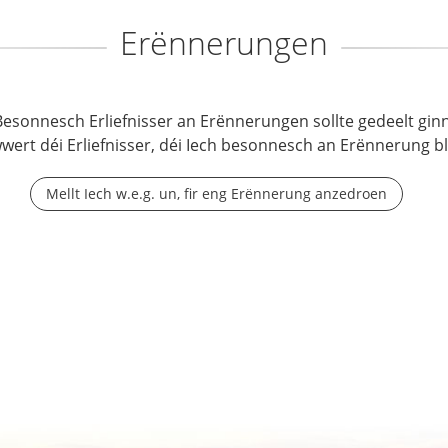
Erënnerungen
Besonnesch Erliefnisser an Erënnerungen sollte gedeelt ginn
wwert déi Erliefnisser, déi Iech besonnesch an Erënnerung b
Mellt Iech w.e.g. un, fir eng Erënnerung anzedroen