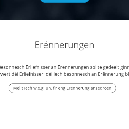
Erënnerungen
Besonnesch Erliefnisser an Erënnerungen sollte gedeelt ginn
wwert déi Erliefnisser, déi Iech besonnesch an Erënnerung b
Mellt Iech w.e.g. un, fir eng Erënnerung anzedroen