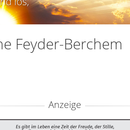
nd los,
ne Feyder-Berchem
Anzeige