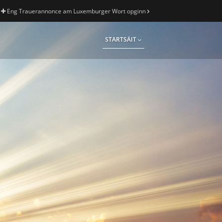
Eng Trauerannonce am Luxemburger Wort opginn
STARTSÄIT