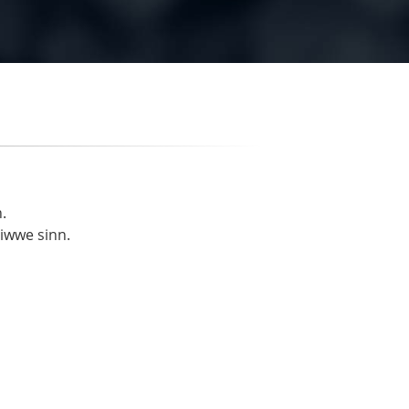
.
liwwe sinn.