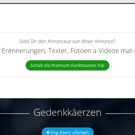
Sidd Dir den Annonceur vun dëser Annonce?
elt Erënnerungen, Texter, Fotoen a Videoe ma
Schalt elo Premium-Funktiounen fräi
Gedenkkäerzen
Eng Käerz ufänken