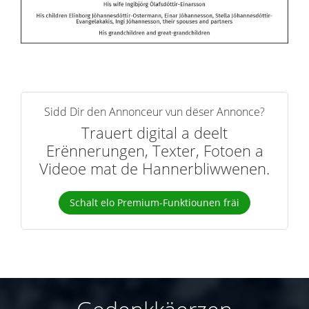
Sidd Dir den Annonceur vun dëser Annonce?
Trauert digital a deelt
Erënnerungen, Texter, Fotoen a
Videoe mat de Hannerbliwwenen.
Schalt elo Premium-Funktiounen fräi