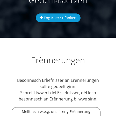
Gedenkkäerzen
Eng Käerz ufänken
Erënnerungen
Besonnesch Erliefnisser an Erënnerungen
sollte gedeelt ginn.
Schreift iwwert déi Erliefnisser, déi Iech
besonnesch an Erënnerung bliwwe sinn.
Mellt Iech w.e.g. un, fir eng Erënnerung