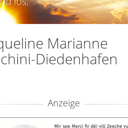
nd los,
queline Marianne
chini-Diedenhafen
Anzeige