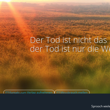
Der Tod ist nicht das 
der Tod ist nur die W
Kontakt zum Verlag aufnehmen
Mëssbrauch mellen
Sprooch wiel