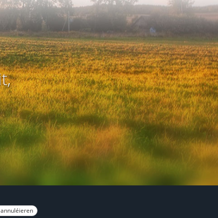
t,
 annuléieren