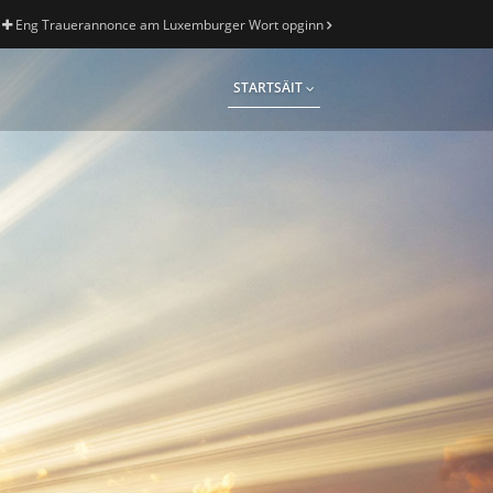
Eng Trauerannonce am Luxemburger Wort opginn
STARTSÄIT