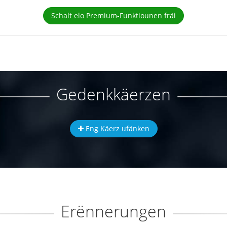
Schalt elo Premium-Funktiounen fräi
Gedenkkäerzen
Eng Käerz ufänken
Erënnerungen