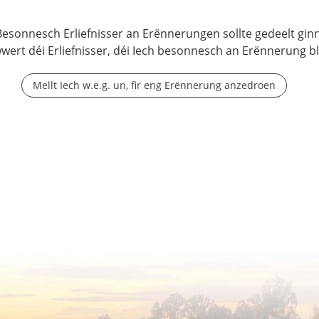
Besonnesch Erliefnisser an Erënnerungen sollte gedeelt ginn
wwert déi Erliefnisser, déi Iech besonnesch an Erënnerung b
Mellt Iech w.e.g. un, fir eng Erënnerung anzedroen