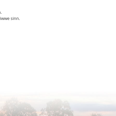
.
liwwe sinn.