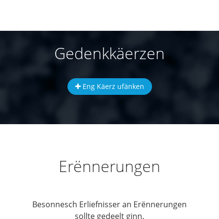
Gedenkkäerzen
Eng Käerz ufänken
Erënnerungen
Besonnesch Erliefnisser an Erënnerungen
sollte gedeelt ginn.