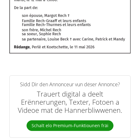
Sidd Dir den Annonceur vun dëser Annonce?
Trauert digital a deelt
Erënnerungen, Texter, Fotoen a
Videoe mat de Hannerbliwwenen.
Schalt elo Premium-Funktiounen fräi