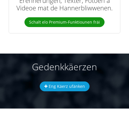
Erënnerungen, Texter, Fotoen a
Videoe mat de Hannerbliwwenen.
Schalt elo Premium-Funktiounen fräi
Gedenkkäerzen
Eng Käerz ufänken