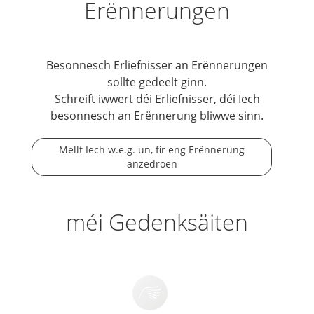
Erënnerungen
Besonnesch Erliefnisser an Erënnerungen
sollte gedeelt ginn.
Schreift iwwert déi Erliefnisser, déi Iech
besonnesch an Erënnerung bliwwe sinn.
Mellt Iech w.e.g. un, fir eng Erënnerung
anzedroen
méi Gedenksäiten