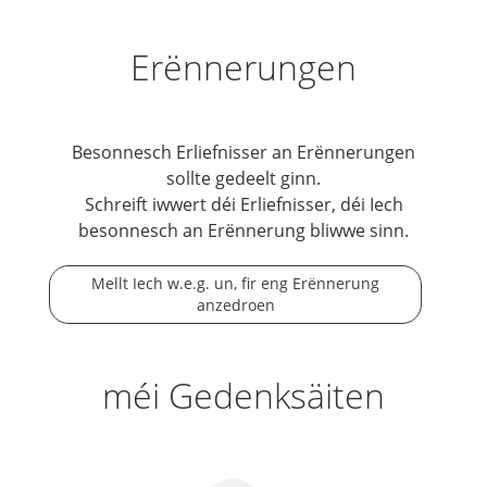
Erënnerungen
Besonnesch Erliefnisser an Erënnerungen
sollte gedeelt ginn.
Schreift iwwert déi Erliefnisser, déi Iech
besonnesch an Erënnerung bliwwe sinn.
Mellt Iech w.e.g. un, fir eng Erënnerung
anzedroen
méi Gedenksäiten