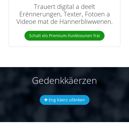
Trauert digital a deelt
Erënnerungen, Texter, Fotoen a
Videoe mat de Hannerbliwwenen.
Schalt elo Premium-Funktiounen fräi
Gedenkkäerzen
Eng Käerz ufänken