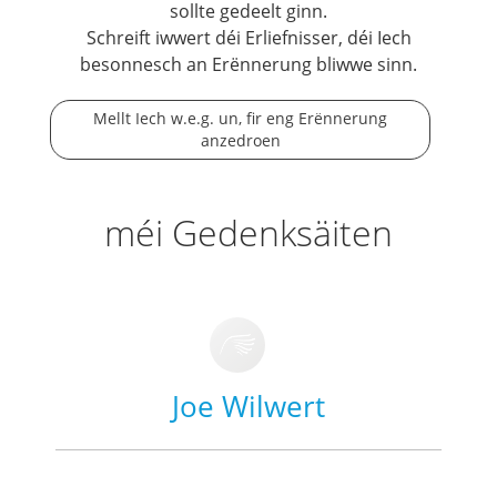
sollte gedeelt ginn.
Schreift iwwert déi Erliefnisser, déi Iech
besonnesch an Erënnerung bliwwe sinn.
Mellt Iech w.e.g. un, fir eng Erënnerung
anzedroen
méi Gedenksäiten
Joe Wilwert