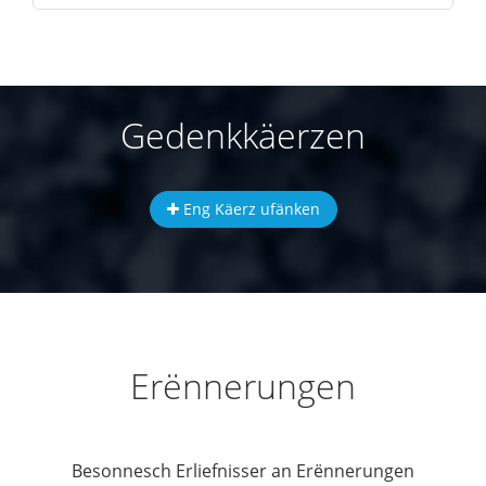
Gedenkkäerzen
Eng Käerz ufänken
Erënnerungen
Besonnesch Erliefnisser an Erënnerungen