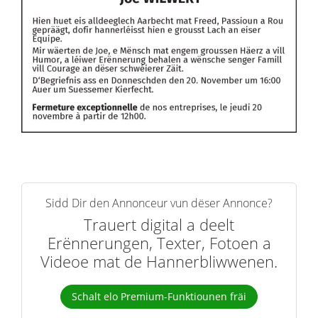
Sidd Dir den Annonceur vun dëser Annonce?
Trauert digital a deelt
Erënnerungen, Texter, Fotoen a
Videoe mat de Hannerbliwwenen.
Schalt elo Premium-Funktiounen fräi