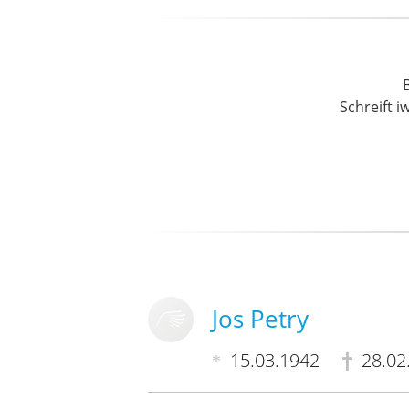
Schreift i
Jos Petry
15.03.1942
28.02