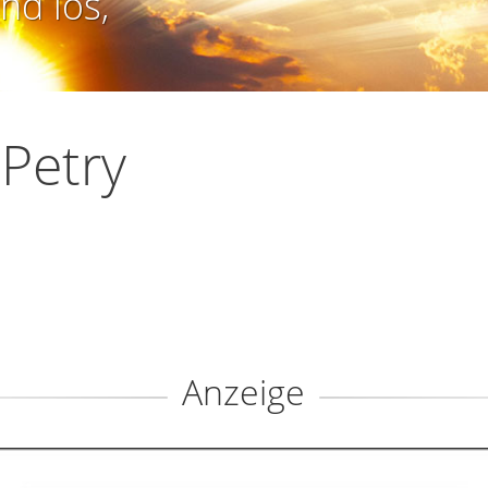
nd los,
 Petry
Anzeige