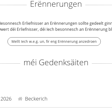
Erënnerungen
Besonnesch Erliefnisser an Erënnerungen sollte gedeelt ginn
wwert déi Erliefnisser, déi Iech besonnesch an Erënnerung b
Mellt Iech w.e.g. un, fir eng Erënnerung anzedroen
méi Gedenksäiten
.2026
Beckerich