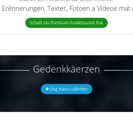
elt Erënnerungen, Texter, Fotoen a Videoe ma
Schalt elo Premium-Funktiounen fräi
Gedenkkäerzen
Eng Käerz ufänken