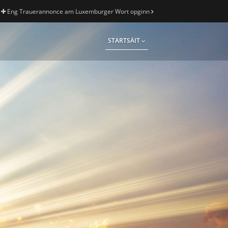
Eng Trauerannonce am Luxemburger Wort opginn
STARTSÄIT