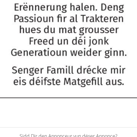
Sidd Dir den Annonceur vun dëser Annonce?