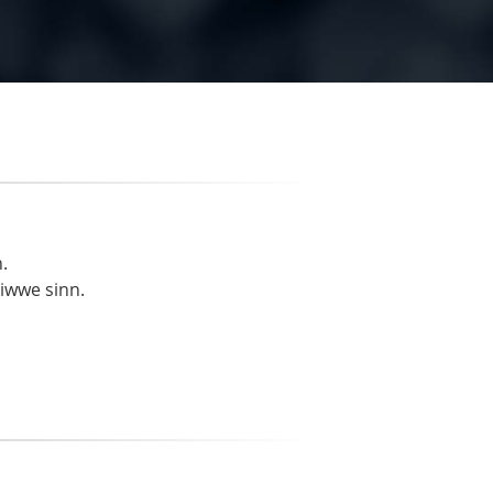
.
liwwe sinn.