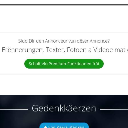
Sidd Dir den Annonceur vun dëser Annonce?
elt Erënnerungen, Texter, Fotoen a Videoe ma
Schalt elo Premium-Funktiounen fräi
Gedenkkäerzen
Eng Käerz ufänken