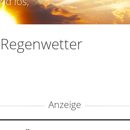
nd los,
 Regenwetter
Anzeige