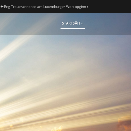
Eng Trauerannonce am Luxemburger Wort opginn
STARTSÄIT