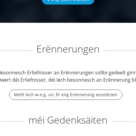
Erënnerungen
Besonnesch Erliefnisser an Erënnerungen sollte gedeelt ginn
wwert déi Erliefnisser, déi Iech besonnesch an Erënnerung b
Mellt Iech w.e.g. un, fir eng Erënnerung anzedroen
méi Gedenksäiten