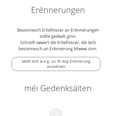
Erënnerungen
Besonnesch Erliefnisser an Erënnerungen
sollte gedeelt ginn.
Schreift iwwert déi Erliefnisser, déi Iech
besonnesch an Erënnerung bliwwe sinn.
Mellt Iech w.e.g. un, fir eng Erënnerung
anzedroen
méi Gedenksäiten