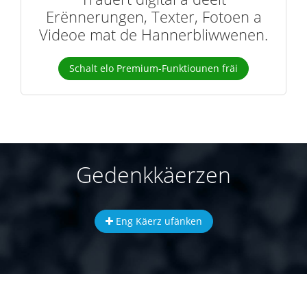
Erënnerungen, Texter, Fotoen a
Videoe mat de Hannerbliwwenen.
Schalt elo Premium-Funktiounen fräi
Gedenkkäerzen
Eng Käerz ufänken