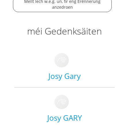
Mellt Iech w.e.g. un, fir eng Erënnerung
anzedroen
méi Gedenksäiten
Josy Gary
Josy GARY