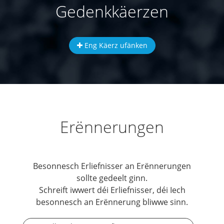
Gedenkkäerzen
Eng Käerz ufänken
Erënnerungen
Besonnesch Erliefnisser an Erënnerungen
sollte gedeelt ginn.
Schreift iwwert déi Erliefnisser, déi Iech
besonnesch an Erënnerung bliwwe sinn.