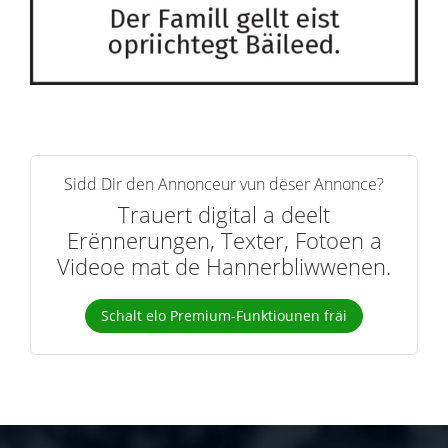
Sidd Dir den Annonceur vun dëser Annonce?
Trauert digital a deelt
Erënnerungen, Texter, Fotoen a
Videoe mat de Hannerbliwwenen.
Schalt elo Premium-Funktiounen fräi