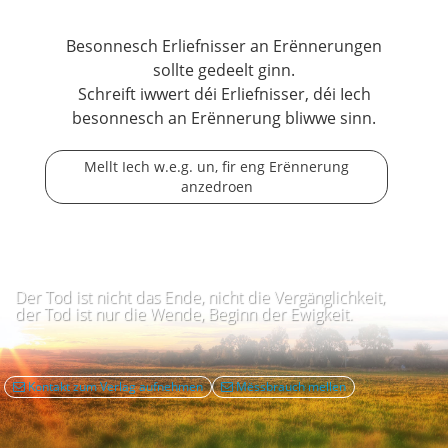
Besonnesch Erliefnisser an Erënnerungen
sollte gedeelt ginn.
Schreift iwwert déi Erliefnisser, déi Iech
besonnesch an Erënnerung bliwwe sinn.
Mellt Iech w.e.g. un, fir eng Erënnerung
anzedroen
Der Tod ist nicht das Ende, nicht die Vergänglichkeit,
der Tod ist nur die Wende, Beginn der Ewigkeit.
Kontakt zum Verlag aufnehmen
Mëssbrauch mellen