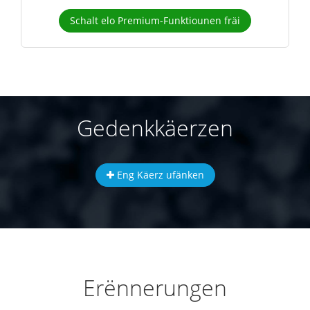
Schalt elo Premium-Funktiounen fräi
Gedenkkäerzen
Eng Käerz ufänken
Erënnerungen