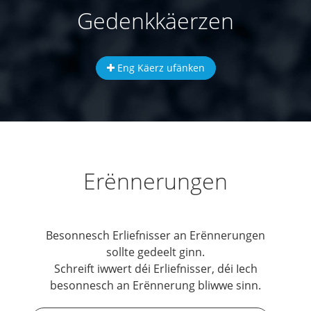
Gedenkkäerzen
Eng Käerz ufänken
Erënnerungen
Besonnesch Erliefnisser an Erënnerungen
sollte gedeelt ginn.
Schreift iwwert déi Erliefnisser, déi Iech
besonnesch an Erënnerung bliwwe sinn.