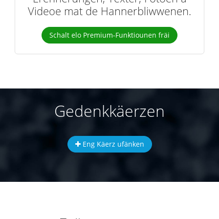
Videoe mat de Hannerbliwwenen.
Schalt elo Premium-Funktiounen fräi
Gedenkkäerzen
Eng Käerz ufänken