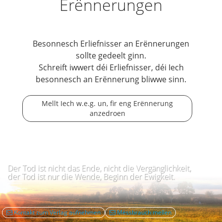
Erënnerungen
Besonnesch Erliefnisser an Erënnerungen
sollte gedeelt ginn.
Schreift iwwert déi Erliefnisser, déi Iech
besonnesch an Erënnerung bliwwe sinn.
Mellt Iech w.e.g. un, fir eng Erënnerung
anzedroen
Der Tod ist nicht das Ende, nicht die Vergänglichkeit,
der Tod ist nur die Wende, Beginn der Ewigkeit.
Kontakt zum Verlag aufnehmen
Mëssbrauch mellen