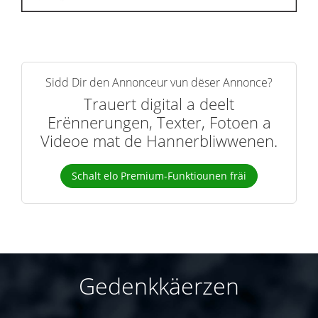
Sidd Dir den Annonceur vun dëser Annonce?
Trauert digital a deelt
Erënnerungen, Texter, Fotoen a
Videoe mat de Hannerbliwwenen.
Schalt elo Premium-Funktiounen fräi
Gedenkkäerzen