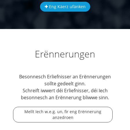
Eng Käerz ufänken
Erënnerungen
Besonnesch Erliefnisser an Erënnerungen
sollte gedeelt ginn.
Schreift iwwert déi Erliefnisser, déi Iech
besonnesch an Erënnerung bliwwe sinn.
Mellt Iech w.e.g. un, fir eng Erënnerung
anzedroen