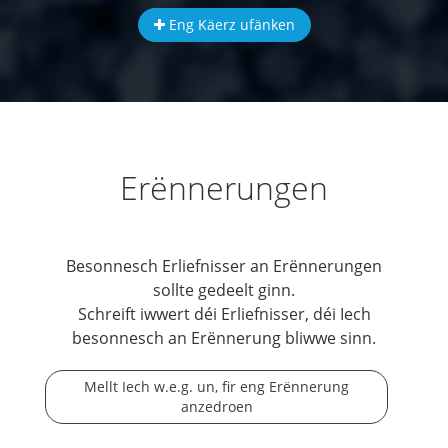
Eng Käerz ufänken
Erënnerungen
Besonnesch Erliefnisser an Erënnerungen
sollte gedeelt ginn.
Schreift iwwert déi Erliefnisser, déi Iech
besonnesch an Erënnerung bliwwe sinn.
Mellt Iech w.e.g. un, fir eng Erënnerung
anzedroen