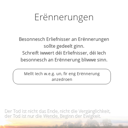
Erënnerungen
Besonnesch Erliefnisser an Erënnerungen
sollte gedeelt ginn.
Schreift iwwert déi Erliefnisser, déi Iech
besonnesch an Erënnerung bliwwe sinn.
Mellt Iech w.e.g. un, fir eng Erënnerung
anzedroen
Der Tod ist nicht das Ende, nicht die Vergänglichkeit,
der Tod ist nur die Wende, Beginn der Ewigkeit.