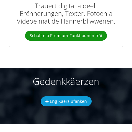
Trauert digital a deelt
Erënnerungen, Texter, Fotoen a
Videoe mat de Hannerbliwwenen.
Schalt elo Premium-Funktiounen fräi
Gedenkkäerzen
Eng Käerz ufänken