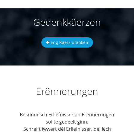
Gedenkkäerzen
Eng Käerz ufänken
Erënnerungen
Besonnesch Erliefnisser an Erënnerungen
sollte gedeelt ginn.
Schreift iwwert déi Erliefnisser, déi Iech