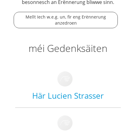
besonnesch an Erënnerung bliwwe sinn.
Mellt Iech w.e.g. un, fir eng Erënnerung
anzedroen
méi Gedenksäiten
Här Lucien Strasser