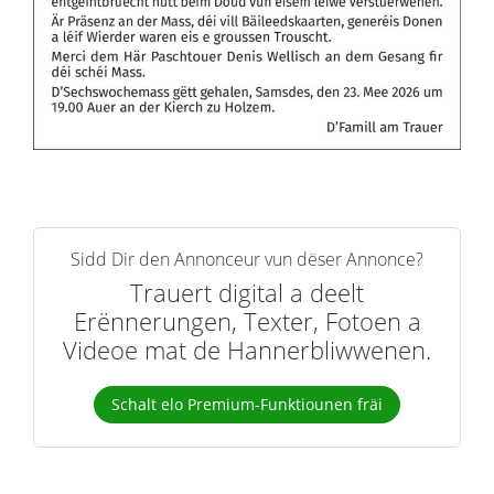
Sidd Dir den Annonceur vun dëser Annonce?
Trauert digital a deelt
Erënnerungen, Texter, Fotoen a
Videoe mat de Hannerbliwwenen.
Schalt elo Premium-Funktiounen fräi