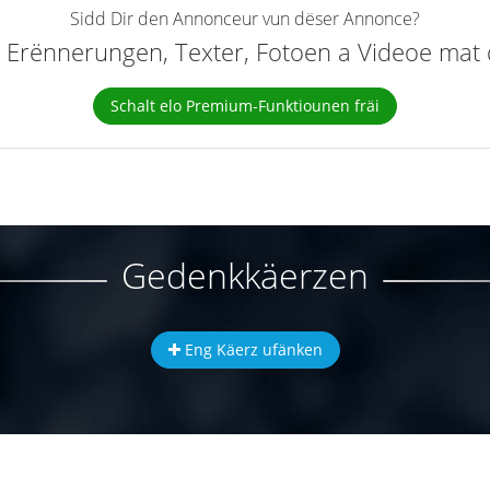
Sidd Dir den Annonceur vun dëser Annonce?
elt Erënnerungen, Texter, Fotoen a Videoe ma
Schalt elo Premium-Funktiounen fräi
Gedenkkäerzen
Eng Käerz ufänken