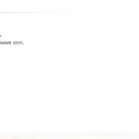
.
liwwe sinn.