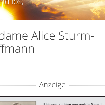
nd los,
ame Alice Sturm-
ffmann
Anzeige