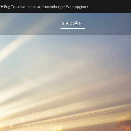
Eng Trauerannonce am Luxemburger Wort opginn
STARTSÄIT