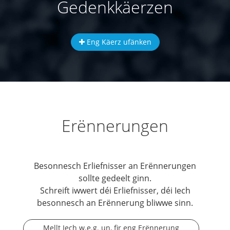
Gedenkkäerzen
Eng Käerz ufänken
Erënnerungen
Besonnesch Erliefnisser an Erënnerungen
sollte gedeelt ginn.
Schreift iwwert déi Erliefnisser, déi Iech
besonnesch an Erënnerung bliwwe sinn.
Mellt Iech w.e.g. un, fir eng Erënnerung