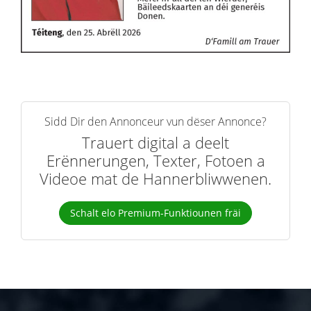
Sidd Dir den Annonceur vun dëser Annonce?
Trauert digital a deelt
Erënnerungen, Texter, Fotoen a
Videoe mat de Hannerbliwwenen.
Schalt elo Premium-Funktiounen fräi