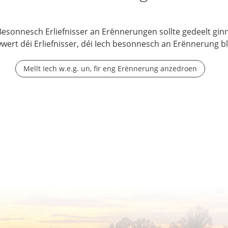
Besonnesch Erliefnisser an Erënnerungen sollte gedeelt ginn
wwert déi Erliefnisser, déi Iech besonnesch an Erënnerung b
Mellt Iech w.e.g. un, fir eng Erënnerung anzedroen