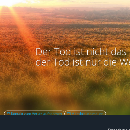
Der Tod ist nicht das 
der Tod ist nur die W
Kontakt zum Verlag aufnehmen
Mëssbrauch mellen
Sprooch wiel