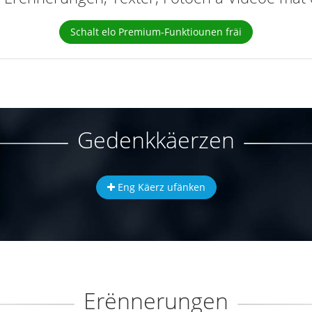
Schalt elo Premium-Funktiounen fräi
Gedenkkäerzen
Eng Käerz ufänken
Erënnerungen