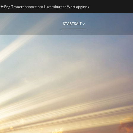
Eng Trauerannonce am Luxemburger Wort opginn
STARTSÄIT