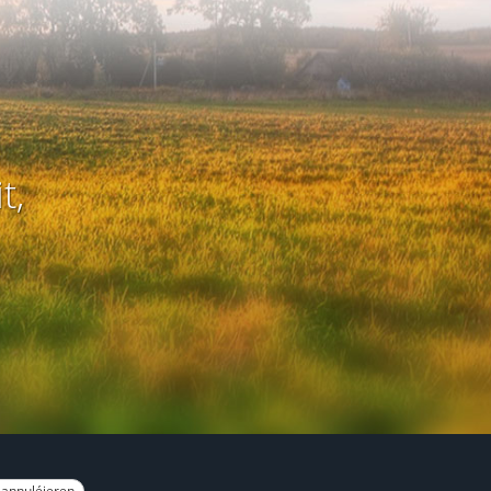
t,
 annuléieren