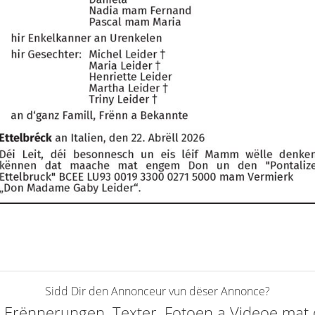
Sidd Dir den Annonceur vun dëser Annonce?
elt Erënnerungen, Texter, Fotoen a Videoe ma