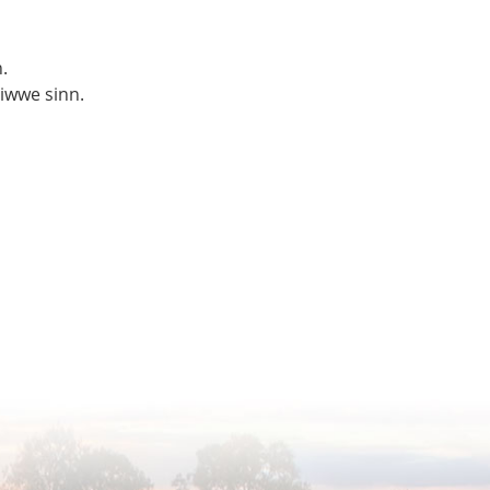
.
liwwe sinn.