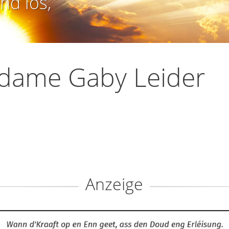
nd los,
dame Gaby Leider
Anzeige