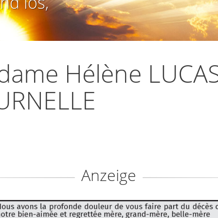
nd los,
dame Hélène LUCAS
URNELLE
Anzeige