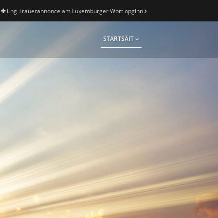
Eng Trauerannonce am Luxemburger Wort opginn
STARTSÄIT