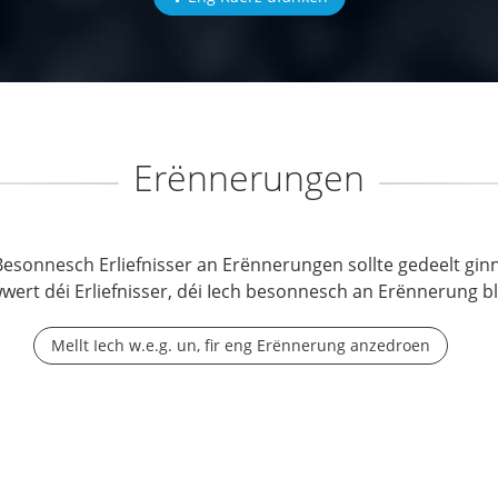
Erënnerungen
Besonnesch Erliefnisser an Erënnerungen sollte gedeelt ginn
wwert déi Erliefnisser, déi Iech besonnesch an Erënnerung b
Mellt Iech w.e.g. un, fir eng Erënnerung anzedroen