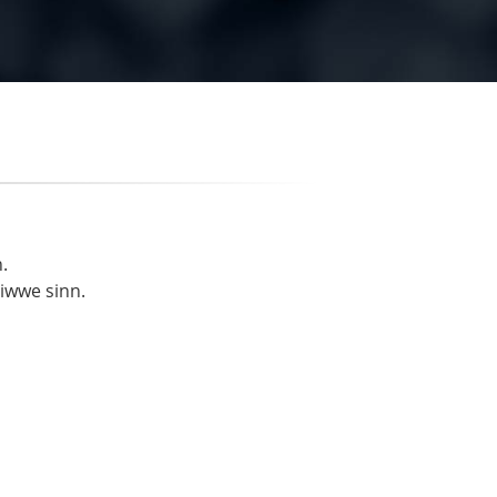
.
liwwe sinn.