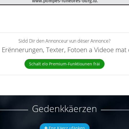
Sidd Dir den Annonceur vun dëser Annonce?
elt Erënnerungen, Texter, Fotoen a Videoe ma
Schalt elo Premium-Funktiounen fräi
Gedenkkäerzen
Eng Käerz ufänken