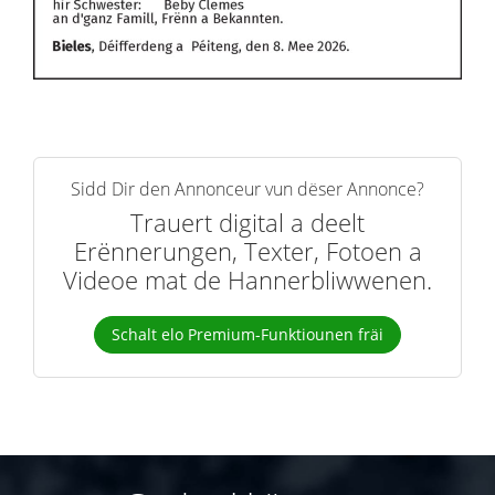
Sidd Dir den Annonceur vun dëser Annonce?
Trauert digital a deelt
Erënnerungen, Texter, Fotoen a
Videoe mat de Hannerbliwwenen.
Schalt elo Premium-Funktiounen fräi