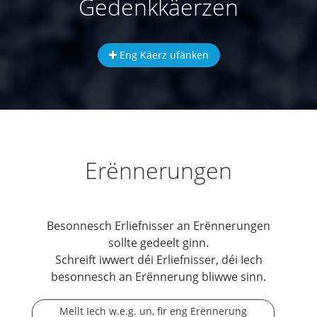
Gedenkkäerzen
Eng Käerz ufänken
Erënnerungen
Besonnesch Erliefnisser an Erënnerungen
sollte gedeelt ginn.
Schreift iwwert déi Erliefnisser, déi Iech
besonnesch an Erënnerung bliwwe sinn.
Mellt Iech w.e.g. un, fir eng Erënnerung