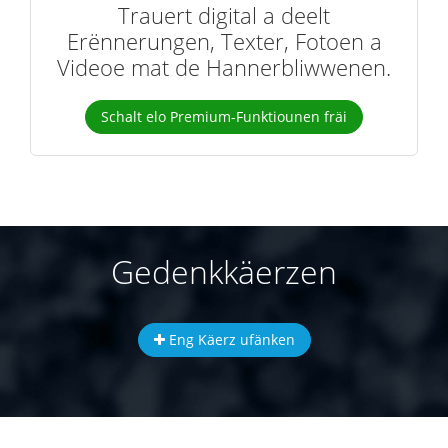
Trauert digital a deelt
Erënnerungen, Texter, Fotoen a
Videoe mat de Hannerbliwwenen.
Schalt elo Premium-Funktiounen fräi
Gedenkkäerzen
Eng Käerz ufänken