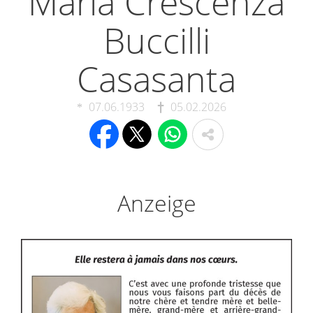
Maria Crescenza
Buccilli
Casasanta
07.06.1933
05.02.2026
Anzeige