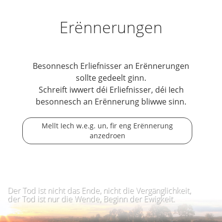
Erënnerungen
Besonnesch Erliefnisser an Erënnerungen
sollte gedeelt ginn.
Schreift iwwert déi Erliefnisser, déi Iech
besonnesch an Erënnerung bliwwe sinn.
Mellt Iech w.e.g. un, fir eng Erënnerung
anzedroen
Der Tod ist nicht das Ende, nicht die Vergänglichkeit,
der Tod ist nur die Wende, Beginn der Ewigkeit.