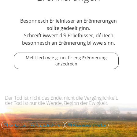
Besonnesch Erliefnisser an Erënnerungen
sollte gedeelt ginn.
Schreift iwwert déi Erliefnisser, déi Iech
besonnesch an Erënnerung bliwwe sinn.
Mellt Iech w.e.g. un, fir eng Erënnerung
anzedroen
Der Tod ist nicht das Ende, nicht die Vergänglichkeit,
der Tod ist nur die Wende, Beginn der Ewigkeit.
Kontakt zum Verlag aufnehmen
Mëssbrauch mellen