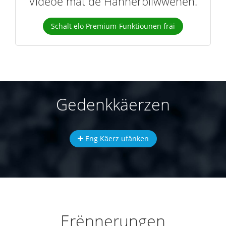
Videoe mat de Hannerbliwwenen.
Schalt elo Premium-Funktiounen fräi
Gedenkkäerzen
Eng Käerz ufänken
Erënnerungen