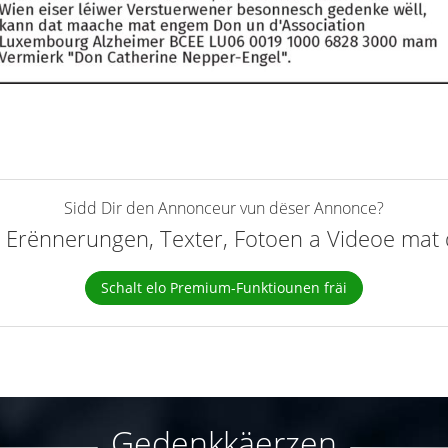
Sidd Dir den Annonceur vun dëser Annonce?
elt Erënnerungen, Texter, Fotoen a Videoe ma
Schalt elo Premium-Funktiounen fräi
Gedenkkäerzen