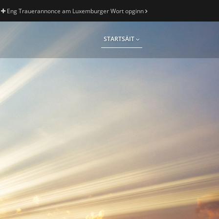
Eng Trauerannonce am Luxemburger Wort opginn
STARTSÄIT