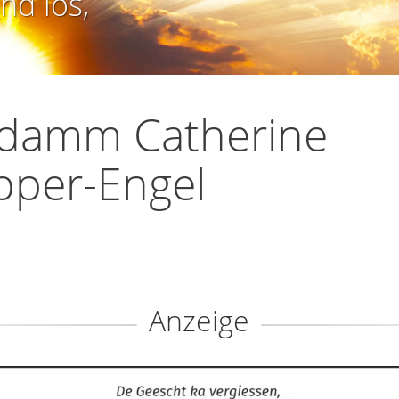
nd los,
damm Catherine
pper-Engel
Anzeige