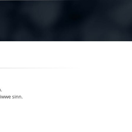
.
liwwe sinn.