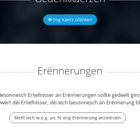
Eng Käerz ufänken
Erënnerungen
Besonnesch Erliefnisser an Erënnerungen sollte gedeelt ginn
wwert déi Erliefnisser, déi Iech besonnesch an Erënnerung b
Mellt Iech w.e.g. un, fir eng Erënnerung anzedroen