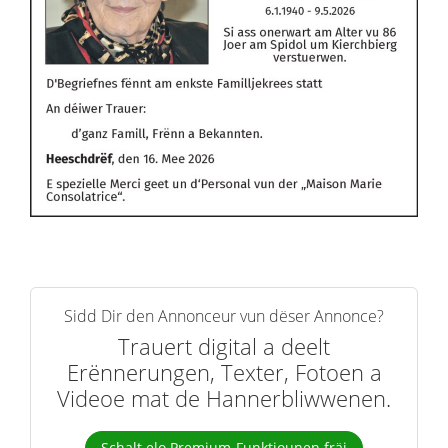
Sidd Dir den Annonceur vun dëser Annonce?
Trauert digital a deelt
Erënnerungen, Texter, Fotoen a
Videoe mat de Hannerbliwwenen.
Schalt elo Premium-Funktiounen fräi