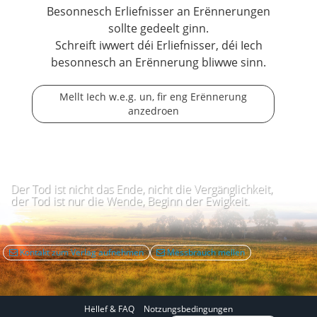
Besonnesch Erliefnisser an Erënnerungen
sollte gedeelt ginn.
Schreift iwwert déi Erliefnisser, déi Iech
besonnesch an Erënnerung bliwwe sinn.
Mellt Iech w.e.g. un, fir eng Erënnerung
anzedroen
Der Tod ist nicht das Ende, nicht die Vergänglichkeit,
der Tod ist nur die Wende, Beginn der Ewigkeit.
Kontakt zum Verlag aufnehmen
Mëssbrauch mellen
Hëllef & FAQ
Notzungsbedingungen