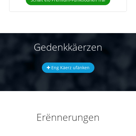
Gedenkkäerzen
Eng Käerz ufänken
Erënnerungen