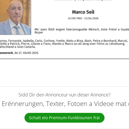
Sidd Dir den Annonceur vun dëser Annonce?
elt Erënnerungen, Texter, Fotoen a Videoe ma
Schalt elo Premium-Funktiounen fräi