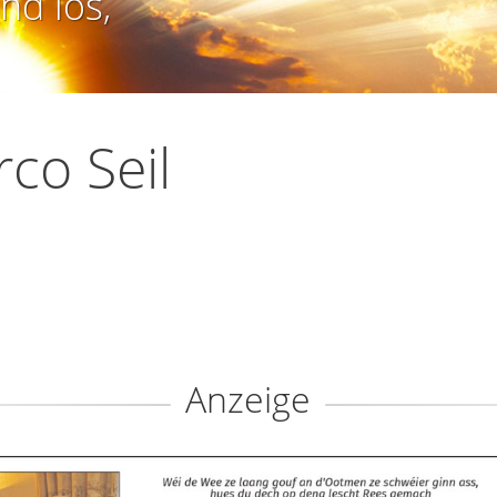
nd los,
co Seil
Anzeige