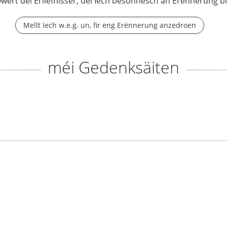
wwert déi Erliefnisser, déi Iech besonnesch an Erënnerung b
Mellt Iech w.e.g. un, fir eng Erënnerung anzedroen
méi Gedenksäiten