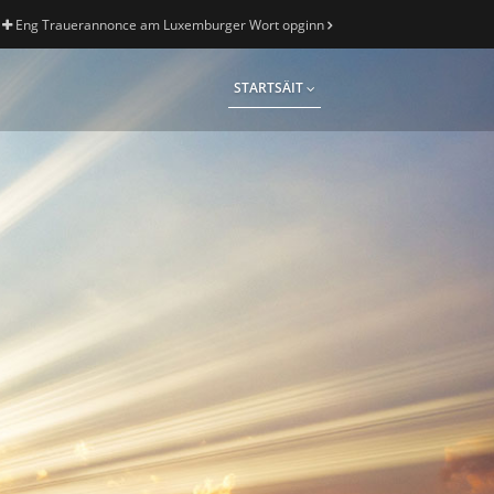
Eng Trauerannonce am Luxemburger Wort opginn
STARTSÄIT