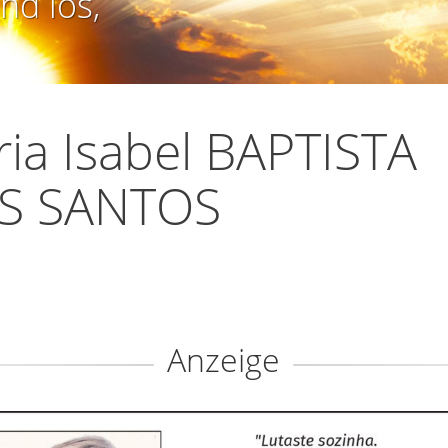
nd los,
ia Isabel BAPTISTA
S SANTOS
Anzeige