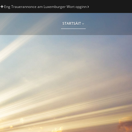
Eng Trauerannonce am Luxemburger Wort opginn
STARTSÄIT