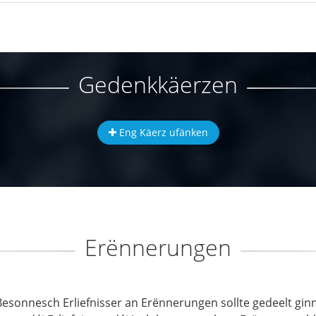
Gedenkkäerzen
Eng Käerz ufänken
Erënnerungen
Besonnesch Erliefnisser an Erënnerungen sollte gedeelt ginn