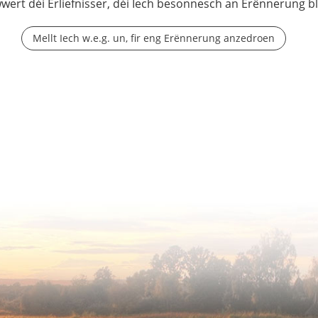
wwert déi Erliefnisser, déi Iech besonnesch an Erënnerung b
Mellt Iech w.e.g. un, fir eng Erënnerung anzedroen