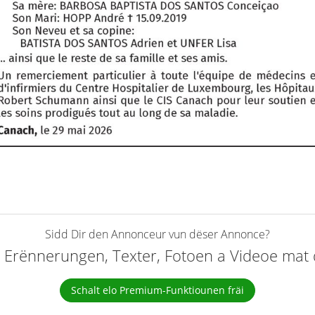
Sidd Dir den Annonceur vun dëser Annonce?
elt Erënnerungen, Texter, Fotoen a Videoe ma
Schalt elo Premium-Funktiounen fräi