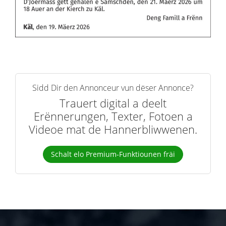
Sidd Dir den Annonceur vun dëser Annonce?
Trauert digital a deelt
Erënnerungen, Texter, Fotoen a
Videoe mat de Hannerbliwwenen.
Schalt elo Premium-Funktiounen fräi