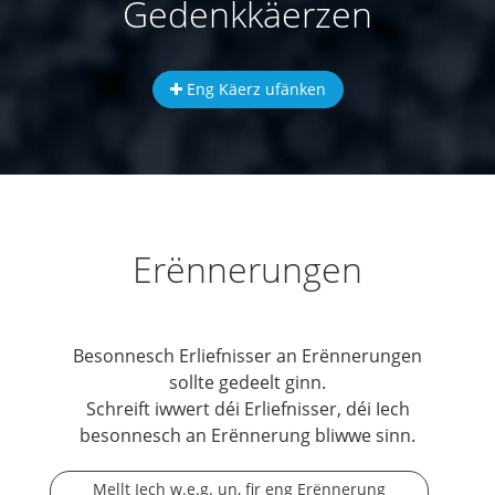
Gedenkkäerzen
Eng Käerz ufänken
Erënnerungen
Besonnesch Erliefnisser an Erënnerungen
sollte gedeelt ginn.
Schreift iwwert déi Erliefnisser, déi Iech
besonnesch an Erënnerung bliwwe sinn.
Mellt Iech w.e.g. un, fir eng Erënnerung