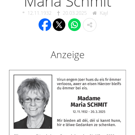
Maria Schmit
12.11.1932
20.03.2025
Kayl
Anzeige