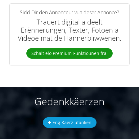
Sidd Dir den Annonceur vun dëser Annonce?
Trauert digital a deelt
Erënnerungen, Texter, Fotoen a
Videoe mat de Hannerbliwwenen.
Schalt elo Premium-Funktiounen fräi
Gedenkkäerzen
Eng Käerz ufänken