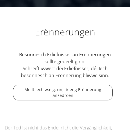
Erënnerungen
Besonnesch Erliefnisser an Erënnerungen
sollte gedeelt ginn.
Schreift iwwert déi Erliefnisser, déi Iech
besonnesch an Erënnerung bliwwe sinn.
Mellt Iech w.e.g. un, fir eng Erënnerung
anzedroen
Der Tod ist nicht das Ende, nicht die Vergänglichkeit,