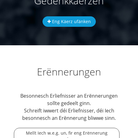
Gedenkkäerzen
Eng Käerz ufänken
Erënnerungen
Besonnesch Erliefnisser an Erënnerungen
sollte gedeelt ginn.
Schreift iwwert déi Erliefnisser, déi Iech
besonnesch an Erënnerung bliwwe sinn.
Mellt Iech w.e.g. un, fir eng Erënnerung