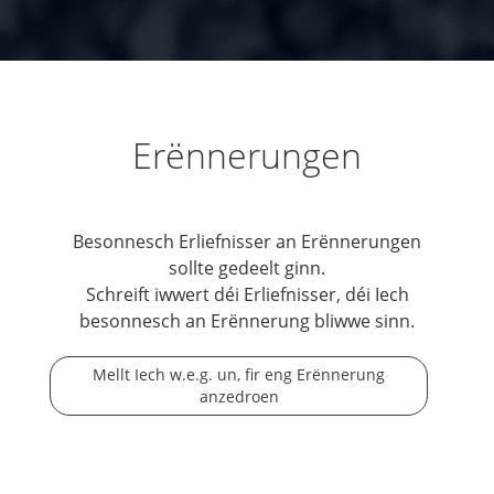
Erënnerungen
Besonnesch Erliefnisser an Erënnerungen
sollte gedeelt ginn.
Schreift iwwert déi Erliefnisser, déi Iech
besonnesch an Erënnerung bliwwe sinn.
Mellt Iech w.e.g. un, fir eng Erënnerung
anzedroen