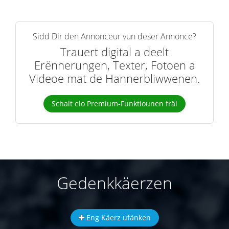
Sidd Dir den Annonceur vun dëser Annonce?
Trauert digital a deelt
Erënnerungen, Texter, Fotoen a
Videoe mat de Hannerbliwwenen.
Schalt elo Premium-Funktiounen fräi
Gedenkkäerzen
Eng Käerz ufänken