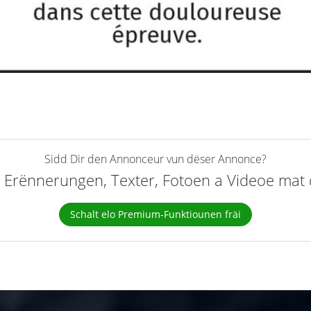
Sidd Dir den Annonceur vun dëser Annonce?
elt Erënnerungen, Texter, Fotoen a Videoe ma
Schalt elo Premium-Funktiounen fräi