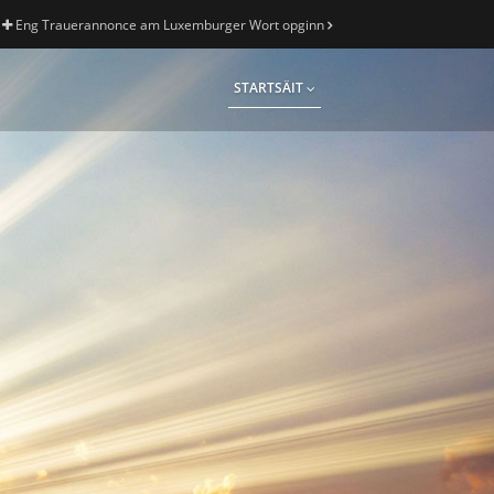
Eng Trauerannonce am Luxemburger Wort opginn
STARTSÄIT