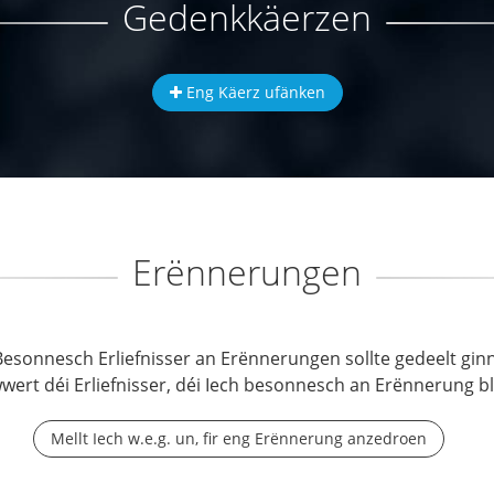
Gedenkkäerzen
Eng Käerz ufänken
Erënnerungen
Besonnesch Erliefnisser an Erënnerungen sollte gedeelt ginn
wwert déi Erliefnisser, déi Iech besonnesch an Erënnerung b
Mellt Iech w.e.g. un, fir eng Erënnerung anzedroen