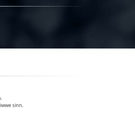
.
liwwe sinn.