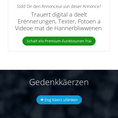
Sidd Dir den Annonceur vun dëser Annonce?
Trauert digital a deelt
Erënnerungen, Texter, Fotoen a
Videoe mat de Hannerbliwwenen.
Schalt elo Premium-Funktiounen fräi
Gedenkkäerzen
Eng Käerz ufänken