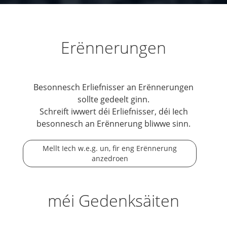
Erënnerungen
Besonnesch Erliefnisser an Erënnerungen
sollte gedeelt ginn.
Schreift iwwert déi Erliefnisser, déi Iech
besonnesch an Erënnerung bliwwe sinn.
Mellt Iech w.e.g. un, fir eng Erënnerung
anzedroen
méi Gedenksäiten