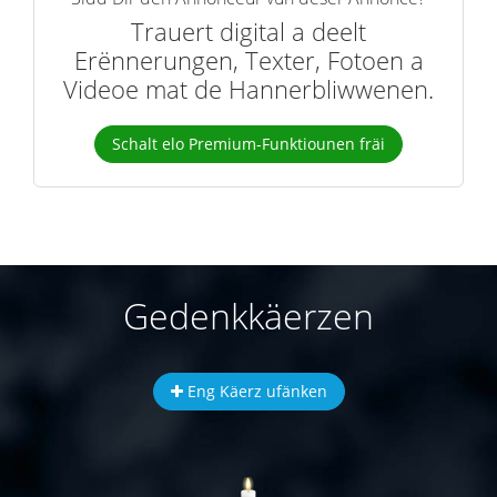
Trauert digital a deelt
Erënnerungen, Texter, Fotoen a
Videoe mat de Hannerbliwwenen.
Schalt elo Premium-Funktiounen fräi
Gedenkkäerzen
Eng Käerz ufänken