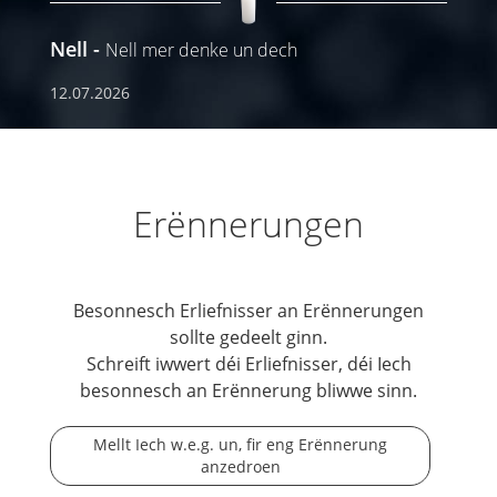
Nell
Nell mer denke un dech
12.07.2026
Erënnerungen
Besonnesch Erliefnisser an Erënnerungen
sollte gedeelt ginn.
Schreift iwwert déi Erliefnisser, déi Iech
besonnesch an Erënnerung bliwwe sinn.
Mellt Iech w.e.g. un, fir eng Erënnerung
anzedroen