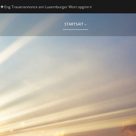
Eng Trauerannonce am Luxemburger Wort opginn
STARTSÄIT