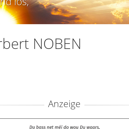
nd los,
rbert NOBEN
Anzeige