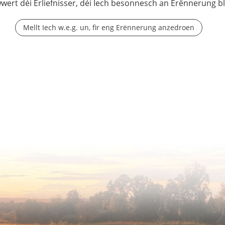
wwert déi Erliefnisser, déi Iech besonnesch an Erënnerung b
Mellt Iech w.e.g. un, fir eng Erënnerung anzedroen