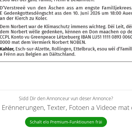
Sidd Dir den Annonceur vun dëser Annonce?
elt Erënnerungen, Texter, Fotoen a Videoe ma
Schalt elo Premium-Funktiounen fräi