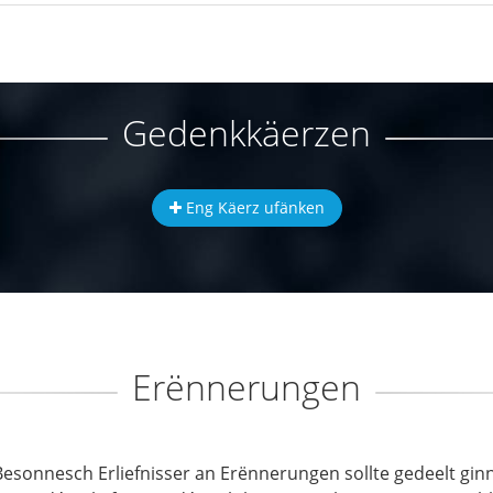
Gedenkkäerzen
Eng Käerz ufänken
Erënnerungen
Besonnesch Erliefnisser an Erënnerungen sollte gedeelt ginn