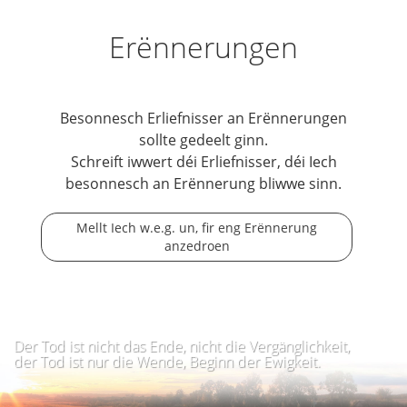
Erënnerungen
Besonnesch Erliefnisser an Erënnerungen
sollte gedeelt ginn.
Schreift iwwert déi Erliefnisser, déi Iech
besonnesch an Erënnerung bliwwe sinn.
Mellt Iech w.e.g. un, fir eng Erënnerung
anzedroen
Der Tod ist nicht das Ende, nicht die Vergänglichkeit,
der Tod ist nur die Wende, Beginn der Ewigkeit.