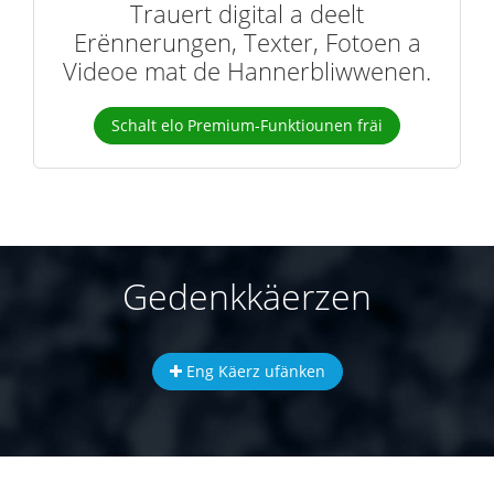
Trauert digital a deelt
Erënnerungen, Texter, Fotoen a
Videoe mat de Hannerbliwwenen.
Schalt elo Premium-Funktiounen fräi
Gedenkkäerzen
Eng Käerz ufänken