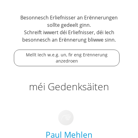
Besonnesch Erliefnisser an Erënnerungen
sollte gedeelt ginn.
Schreift iwwert déi Erliefnisser, déi Iech
besonnesch an Erënnerung bliwwe sinn.
Mellt Iech w.e.g. un, fir eng Erënnerung
anzedroen
méi Gedenksäiten
Paul Mehlen