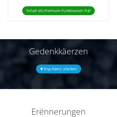
Schalt elo Premium-Funktiounen fräi
Gedenkkäerzen
Eng Käerz ufänken
Erënnerungen