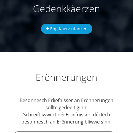
Gedenkkäerzen
Eng Käerz ufänken
Erënnerungen
Besonnesch Erliefnisser an Erënnerungen
sollte gedeelt ginn.
Schreift iwwert déi Erliefnisser, déi Iech
besonnesch an Erënnerung bliwwe sinn.