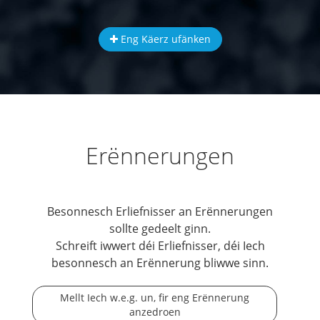
Eng Käerz ufänken
Erënnerungen
Besonnesch Erliefnisser an Erënnerungen
sollte gedeelt ginn.
Schreift iwwert déi Erliefnisser, déi Iech
besonnesch an Erënnerung bliwwe sinn.
Mellt Iech w.e.g. un, fir eng Erënnerung
anzedroen