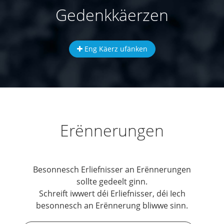
Gedenkkäerzen
Eng Käerz ufänken
Erënnerungen
Besonnesch Erliefnisser an Erënnerungen
sollte gedeelt ginn.
Schreift iwwert déi Erliefnisser, déi Iech
besonnesch an Erënnerung bliwwe sinn.