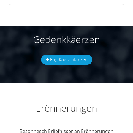
Gedenkkäerzen
Eng Käerz ufänken
Erënnerungen
Besonnesch Erliefnisser an Erënnerungen