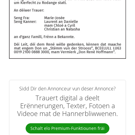
Sidd Dir den Annonceur vun dëser Annonce?
Trauert digital a deelt
Erënnerungen, Texter, Fotoen a
Videoe mat de Hannerbliwwenen.
Schalt elo Premium-Funktiounen fräi