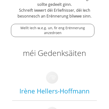
sollte gedeelt ginn.
Schreift iwwert déi Erliefnisser, déi Iech
besonnesch an Erënnerung bliwwe sinn.
Mellt Iech w.e.g. un, fir eng Erënnerung
anzedroen
méi Gedenksäiten
Irène Hellers-Hoffmann