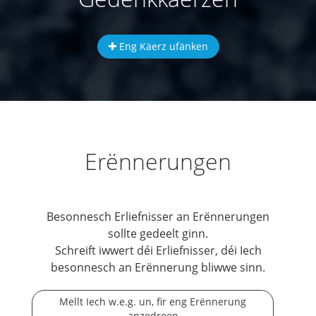
Eng Käerz ufänken
Erënnerungen
Besonnesch Erliefnisser an Erënnerungen
sollte gedeelt ginn.
Schreift iwwert déi Erliefnisser, déi Iech
besonnesch an Erënnerung bliwwe sinn.
Mellt Iech w.e.g. un, fir eng Erënnerung
anzedroen