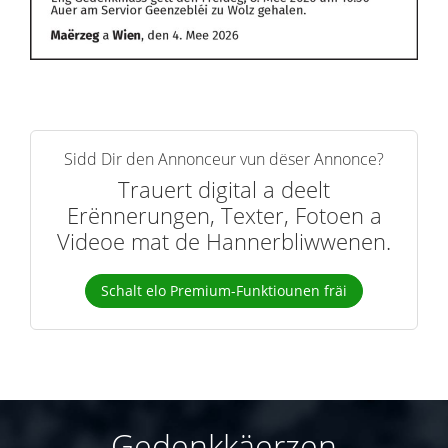
Sidd Dir den Annonceur vun dëser Annonce?
Trauert digital a deelt
Erënnerungen, Texter, Fotoen a
Videoe mat de Hannerbliwwenen.
Schalt elo Premium-Funktiounen fräi
Gedenkkäerzen