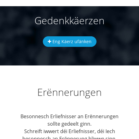
Gedenkkäerzen
Eng Käerz ufänken
Erënnerungen
Besonnesch Erliefnisser an Erënnerungen
sollte gedeelt ginn.
Schreift iwwert déi Erliefnisser, déi Iech
besonnesch an Erënnerung bliwwe sinn.