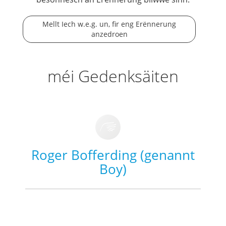
Mellt Iech w.e.g. un, fir eng Erënnerung
anzedroen
méi Gedenksäiten
Roger Bofferding (genannt
Boy)