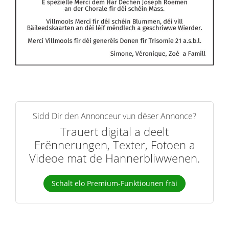
Sidd Dir den Annonceur vun dëser Annonce?
Trauert digital a deelt
Erënnerungen, Texter, Fotoen a
Videoe mat de Hannerbliwwenen.
Schalt elo Premium-Funktiounen fräi