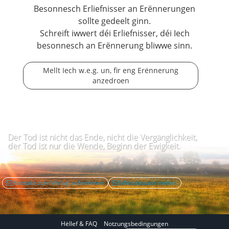
Besonnesch Erliefnisser an Erënnerungen
sollte gedeelt ginn.
Schreift iwwert déi Erliefnisser, déi Iech
besonnesch an Erënnerung bliwwe sinn.
Mellt Iech w.e.g. un, fir eng Erënnerung
anzedroen
Der Tod ist nicht das Ende, nicht die Vergänglichkeit,
der Tod ist nur die Wende, Beginn der Ewigkeit.
Kontakt zum Verlag aufnehmen
Mëssbrauch mellen
Hëllef & FAQ
Notzungsbedingungen