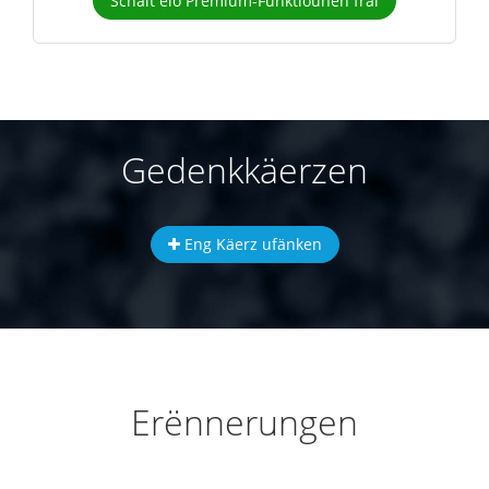
Schalt elo Premium-Funktiounen fräi
Gedenkkäerzen
Eng Käerz ufänken
Erënnerungen