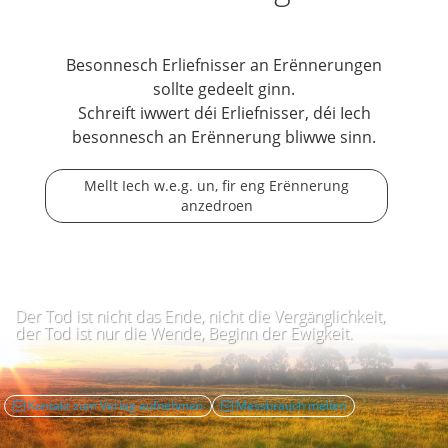
Besonnesch Erliefnisser an Erënnerungen
sollte gedeelt ginn.
Schreift iwwert déi Erliefnisser, déi Iech
besonnesch an Erënnerung bliwwe sinn.
Mellt Iech w.e.g. un, fir eng Erënnerung
anzedroen
Der Tod ist nicht das Ende, nicht die Vergänglichkeit,
der Tod ist nur die Wende, Beginn der Ewigkeit.
Kontakt zum Verlag aufnehmen
Mëssbrauch mellen