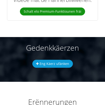
Schalt elo Premium-Funktiounen fräi
Gedenkkäerzen
Eng Käerz ufänken
Erënnerungen