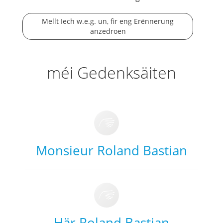
Mellt Iech w.e.g. un, fir eng Erënnerung
anzedroen
méi Gedenksäiten
Monsieur Roland Bastian
Här Roland Bastian