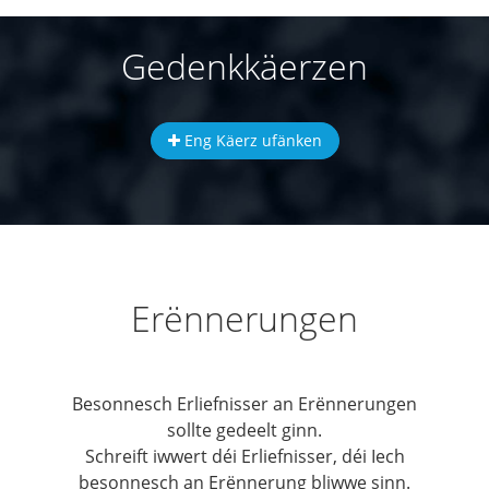
Gedenkkäerzen
Eng Käerz ufänken
Erënnerungen
Besonnesch Erliefnisser an Erënnerungen
sollte gedeelt ginn.
Schreift iwwert déi Erliefnisser, déi Iech
besonnesch an Erënnerung bliwwe sinn.