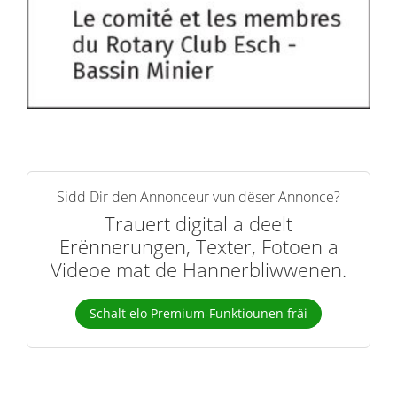
Sidd Dir den Annonceur vun dëser Annonce?
Trauert digital a deelt
Erënnerungen, Texter, Fotoen a
Videoe mat de Hannerbliwwenen.
Schalt elo Premium-Funktiounen fräi